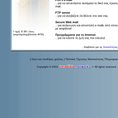
POP3 e-mail
...για να αποκτήσετε αυτόματα το δικό σας προσ
mail.
FTP server
...για να ανεβάζετε ότι θέλετε στο site σας.
Secure Web mail
...για ανάγνωση και αποστολή e-mails από οπο
με ασφάλεια!
* τιμή: € 88 / έτος
(συμπεριλαμβάνεται ΦΠΑ)
Προγράμματα για το Internet
...για να κάνετε τη ζωή σας πιο εύκολη!
...διαβάστε για τις
δυνατότητες
[
|
Οροι και συνθήκες χρήσης
Πολιτική Τήρησης Μυστικότητας Πληροφορ
Copyright © 2001
• All rights reserved