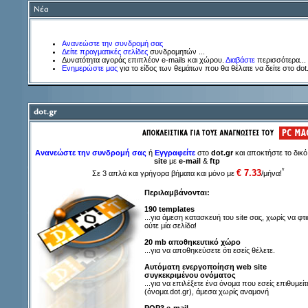
Ανανεώστε την συνδρομή σας
Δείτε πραγματικές σελίδες
συνδρομητών ...
Δυνατότητα αγοράς επιπλέον e-mails και χώρου.
Διαβάστε
περισσότερα...
Eνημερώστε μας
για το είδος των θεμάτων που θα θέλατε να δείτε στο dot
Ανανεώστε την συνδρομή σας
ή
Εγγραφείτε
στο
dot.gr
και αποκτήστε το δικ
site
με
e-mail
&
ftp
*
€ 7.33
Σε 3 απλά και γρήγορα βήματα και μόνο με
/μήνα!
Περιλαμβάνονται:
190 templates
...για άμεση κατασκευή του site σας, χωρίς να φτι
ούτε μία σελίδα!
20 mb αποθηκευτικό χώρο
...για να αποθηκεύσετε ότι εσείς θέλετε.
Aυτόματη ενεργοποίηση web site
συγκεκριμένου ονόματος
...για να επιλέξετε ένα όνομα που εσείς επιθυμείτ
(όνομα.dot.gr), άμεσα χωρίς αναμονή